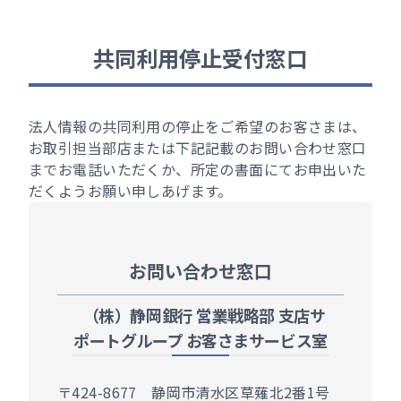
その他サービス
一括ファクタリングシステム
共同利用停止受付窓口
事業承継・株式公開・M&Aサポート
事業承継などのご相談
法人情報の共同利用の停止をご希望のお客さまは、
株式公開のご支援
お取引担当部店または下記記載のお問い合わせ窓口
M&A（売り：企業譲渡など）のご支援
までお電話いただくか、所定の書面にてお申出いた
だくようお願い申しあげます。
M&A（買い：企業買収など）のご支援
中小M&Aガイドラインの遵守について
お問い合わせ窓口
（株）静岡銀行 営業戦略部 支店サ
ポートグループ お客さまサービス室
〒424-8677 静岡市清水区草薙北2番1号