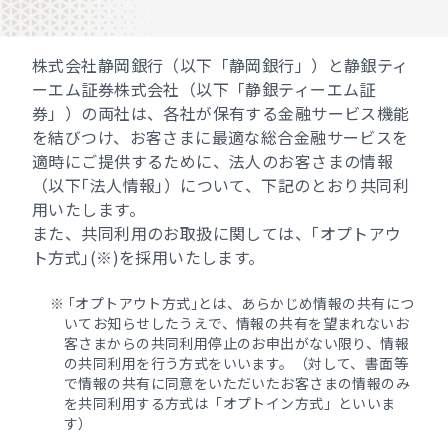
ベンチャー企業サポート
スーパー外貨定期預金（自動継続型）
しずおか未来世代サポート（寄付型定期預金）
事業資金のご相談
次世代経営者塾Shizuginship
外為WEBサービス
その他EBサービス
譲渡性預金(NCD)
しずぎんビジネスステーション
株式会社静岡銀行（以下「静岡銀行」）と静銀ティ
Startup Catalog
ーエム証券株式会社（以下「静銀ティーエム証
外為相談デスク
お客さまの起業・創業を支援します。
債券
PCバンキングサービス（ANSER-SPC）
券」）の両社は、各社が保有する金融サービス機能
しずぎんニュービジネス育成資金
海外ネットワーク
企業型確定拠出年金
を結びつけ、お客さまに最適な総合金融サービスを
オンラインデータ伝送サービス
営業・社内体制サポート
オーダーメード型融資商品サービス
適時にご提供するために、法人のお客さまの情報
共済証紙購入・交換申込(建退共・林退共・清退共)
ADPデータ伝送サービス
（以下｢法人情報｣）について、下記のとおり共同利
経営相談
シンジケートローン
用いたします。
各種取引規定一覧
しずおかワイドネットサービス
財務診断等（しずぎん財務診断サービス）
コミットメントライン
また、共同利用のお取扱に関しては、｢オプトアウ
ト方式｣(※)を採用いたします。
しずおかコンビニ収納サービス
中小企業向け各種支援策
インパクトローン
資金集中配分サービス
｢オプトアウト方式｣とは、あらかじめ情報の共有につ
海外取引のご支援
私募債発行による資金調達
いてお知らせしたうえで、情報の共有を望まれないお
Mikatanoシリーズ
客さまからの共同利用停止のお申出がない限り、情報
ISO・HACCP認証取得のご支援
債権流動化
の共同利用を行う方式をいいます。（対して、書面等
Web口振受付サービス
で情報の共有に同意をいただいたお客さまの情報のみ
（Web口振ライト・ペンリィ口
信託業務
公的機関の保証・制度融資について
を共同利用する方式は「オプトイン方式」といいま
振）
す）
しずぎん確定拠出年金