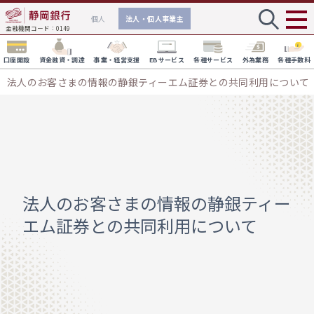
個人
法人・個人事業主
金融機関コード：0149
口座開設
資金融資・調達
事業・経営支援
EBサービス
各種サービス
外為業務
各種手数料
法人のお客さまの情報の静銀ティーエム証券との共同利用について
資金融資・調達
事業・経営支援
EBサービス
各種サービス
海外ビジネスのサポート
しずぎんVisaビジネスデビットカー
ド
外国送金
最大25枚まで発行可能な、即時決済可能
しずぎんビジネスクイックローン
なデビットカードサービスです。
しずぎんビジネスポータル
貿易関連・その他の取引
しずおかGXサポート
インターネットバンキング機能に加え経営に有益な情報を
個人事業主のお客さま向けのご融資
しずぎん加盟店サービス
お客さまの温室効果ガス排出量の算定を
法人のお客さまの情報の静銀ティー
提供いたします。
保証
個人事業主さまの事業をサポートする業
１つの端末で多彩なキャッシュレス決済
サポートするサービスです。
エム証券との共同利用について
務資金融資サービスです。
方法に対応できる決済端末サービスで
WEB-PCバンキングサービス
外貨建融資（インパクトローン）
す。
地方創生に向けた取り組み
でんさいWEBサービス
静岡銀行の地方創生に向けた取り組みに
外貨建融資（シンジケートローン）
法人のお客さま向けのご融資
外貨普通預金
ついての基本戦略やサービス・ソリュー
法人のお客さまの事業をサポートする業
外為WEBサービス
ションなどを掲載しています。
外貨普通預金
務資金融資サービスです。
スーパー外貨定期預金（自動継続型）
Zaimon（e-Taxデータ受付サービス）