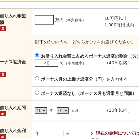
号変更のお手続きをされるお客さまはこちら
外国為替相場
国債
借り入れ希望
10万円以上
ネット支店のローン金利
インターネット支店の外国為替
万円
（半角数字）
額
ライフプランセミナー
1,000
万円以内
やすくご説明します。
ライフプランに関する
以下の3つのうち、どちらか1つをお選びください。
お借り入れ金額に占めるボーナス返済の割合（％
WebWallet
しずぎんアプリ
ーナス返済金
（
40
％以内）
％
（半角数字）
ボーナス月の上乗せ返済分（円）
を入力する
ボーナス返済なし（ボーナス月も通常月と同額）
借り入れ期間
（
10
年
以内）
年
ヵ月
借り入れ金利
現在の金利について
年
％