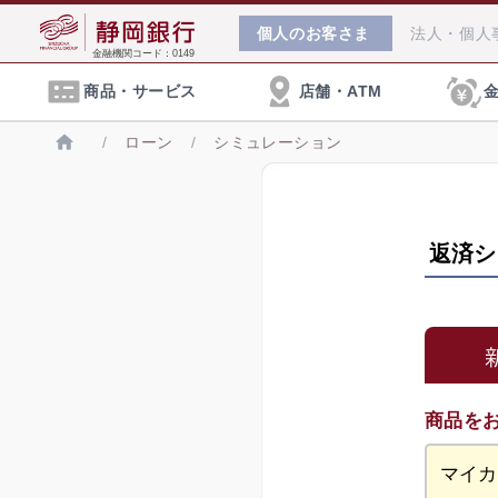
個人
のお客さま
法人・個人
金融機関コード：0149
商品・サービス
店舗・ATM
/
ローン
/
シミュレーション
返済シ
住宅ローン相談会
口座開設
店舗・ATM検索
各種手数料
住宅ローンに関するご相談を無料で承っており
います。お気軽にご来店ください。
通常店舗の口座
お手続き方法へ
インターネット支店の手数料
クレジットカード
外国為替に関するご相談
海外とのお取引きに関する各種ご相談に、「
保険
商品を
などのオンラインで承っております。
円預金金利
: 相続に関する基本情報や対策の
プレミアムプログラム S-mile
: NISAについての小冊子をお送