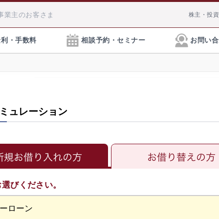
事業主
のお客さま
株主・投
金利・手数料
相談予約・セミナー
お問い合
ミュレーション
資産運用・相続対策に関する
円貨預金
外貨預金
しずぎんインターネット支店
ATM手数料
ます。土日営業の店舗もござ
資産運用・相続対策につ
用・相続に関するご相談
インターネット支店口座
お手続き方法へ
デビットカード
NISA・投資信託
新規お借り入れの方
保険の見直しに関するご相
どんな保険に加入した
外為相談デスク」がビデオ通話
相続
外国送金・外貨両替
のか、専門のスタッフ
お選びください。
料で承っております。
外貨預金金利
方法についてのわかりやすい資料をお送りいたします。
しずぎんラップ
しずぎん金融商品仲介サ
りいたします。