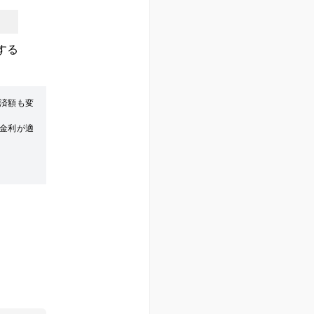
する
済額も変
金利が適