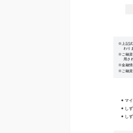
上記試
わり
ご融資
用さ
金融情
ご融資
マ
し
し