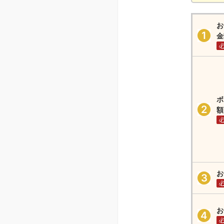
: 郵送で住所・電話番
ローン金利
年金
貸金庫
お
インターネット支店の預金金利
インター
メールオーダーサービス
商品概要説明書一覧
各種取引規定一覧
金
しずぎん年金教室
年金の受け取りから定年後の働き方まで、わかり
インターネットバンキング・アプリ
しずぎんダイレクト
ボ
額
お
お