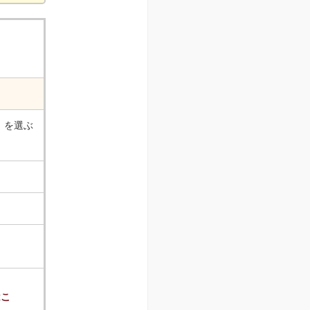
Web口振
相場
各種セミナーを開催しております。
）
を選ぶ
Bank Pay
はこ