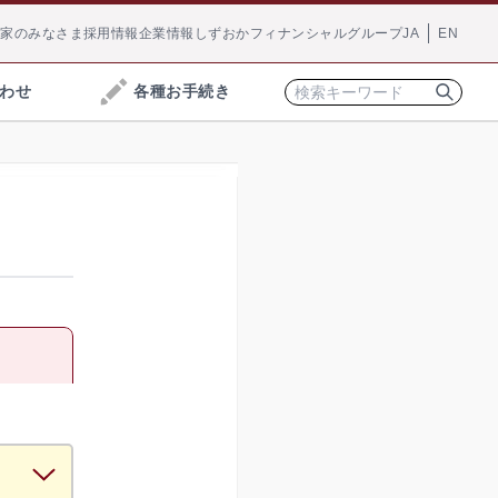
資家のみなさま
採用情報
企業情報
しずおかフィナンシャルグループ
JA
EN
わせ
各種お手続き
※
ご相談
ローン
しずぎん相談ラウンジ
振込・為替手数料
いて一緒に考えてみませんか？お客さまの資産運
を無料で承っております。
joyca一体型
お手続き方法へ
確定拠出型年金
お借り替えの方
談
らいいのか、今加入している保険が自分にあっている
決済・支払いサービス
と一緒に考えてみませんか？保険に関するご相談を無
ービス
FACE CASH for 静岡銀行