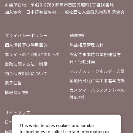
本店所在地：〒420-8760 静岡市葵区呉服町1丁目10番地
加入協会：日本証券業協会、一般社団法人金融先物取引業協会
プライバシーポリシー
勧誘方針
個人情報等の利用目的
利益相反管理方針
本サイトのご利用にあたって
お客さま本位の業務運営方
針・行動計画
金融に関する法・制度
マルチステークホルダー方針
預金保険制度について
金融円滑化に関する基本方針
電子公告
カスタマーハラスメントへの
情報開示方針
対応方針
サイトマップ
日本証券業協会
This website uses cookies and similar
信託契約代理店登録票
technologies to collect certain information in