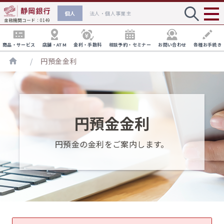
個人
法人・個人事業主
金融機関コード：0149
商品・サービス
店舗・ATM
金利・手数料
相談予約・セミナー
お問い合わせ
各種お手続き
/
円預金金利
口座開設
円貨預金
各種手数料
店舗・ATM検索
住宅ローン相談会
円預金金利
外貨預金
ローン
ATM手数料
通常店舗の口座
しずぎんインターネット支店
お手続き方法へ
※
資産運用・相続対策に関するご相談
円預金の金利をご案内します。
クレジットカード
デビットカード
振込・為替手数料
しずぎん相談ラウンジ
インターネット支店口座
NISA・投資信託
確定拠出型年金
お手続き方法へ
インターネット支店の手数料
外国為替に関するご相談
保険
相続
joyca一体型