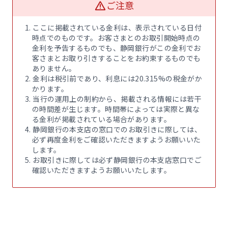
ご注意
保険の見直しに関するご相談
お手続き方法へ
外国送金・外貨両替
決済・支払いサービス
円預金金利
ここに掲載されている金利は、表示されている日付
時点でのものです。お客さまとのお取引開始時点の
プレミアムプログラム
しずぎんラップ
金利を予告するものでも、静岡銀行がこの金利でお
外貨預金金利
S-mile
客さまとお取り引きすることをお約束するものでも
ありません。
金利は税引前であり、利息には20.315%の税金がか
しずぎん金融商品仲介
FACE CASH for 静岡銀
ローン金利
かります。
サービス
行
当行の運用上の制約から、掲載される情報には若干
しずぎん年金教室
の時間差が生じます。時間帯によっては実際と異な
外国為替相場
年金
貸金庫
る金利が掲載されている場合があります。
静岡銀行の本支店の窓口でのお取引きに際しては、
国債
Web口振
インターネット支店の預金金利
必ず再度金利をご確認いただきますようお願いいた
ライフプランセミナー
商品概要説明書一覧
します。
インターネット支店のローン金利
メールオーダーサービス
お取引きに際しては必ず静岡銀行の本支店窓口でご
インターネット支店の外国為替相場
各種取引規定一覧
確認いただきますようお願いいたします。
インターネットバンキング・アプリ
しずぎんダイレクト
WebWallet