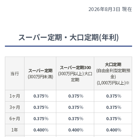
2026年8月3日 現在
Bank Pay
しずぎんアプリ
スーパー定期・大口定期(年利)
大口定期
スーパー定期300
スーパー定期
(自由金利型定期預
当行
(300万円以上) 大口
(300万円未満)
金)
定期
(1,000万円以上)※
1ヶ月
0.375
％
0.375
％
0.375
％
3ヶ月
0.375
％
0.375
％
0.375
％
6ヶ月
0.375
％
0.375
％
0.375
％
1年
0.400
％
0.400
％
0.400
％