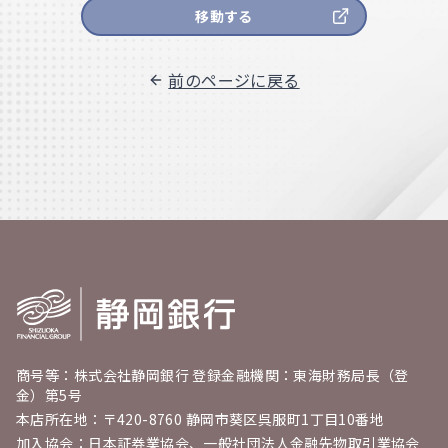
移動する
前のページに戻る
商号等：株式会社静岡銀行 登録金融機関：東海財務局長（登
金）第5号
本店所在地：〒420-8760 静岡市葵区呉服町1丁目10番地
加入協会：日本証券業協会、一般社団法人金融先物取引業協会