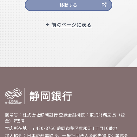
移動する
前のページに戻る
商号等：株式会社静岡銀行 登録金融機関：東海財務局長（登
金）第5号
本店所在地：〒420-8760 静岡市葵区呉服町1丁目10番地
加入協会：日本証券業協会、一般社団法人金融先物取引業協会