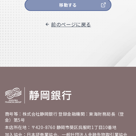
移動する
前のページに戻る
商号等：株式会社静岡銀行 登録金融機関：東海財務局長（登
金）第5号
本店所在地：〒420-8760 静岡市葵区呉服町1丁目10番地
加入協会：日本証券業協会、一般社団法人金融先物取引業協会