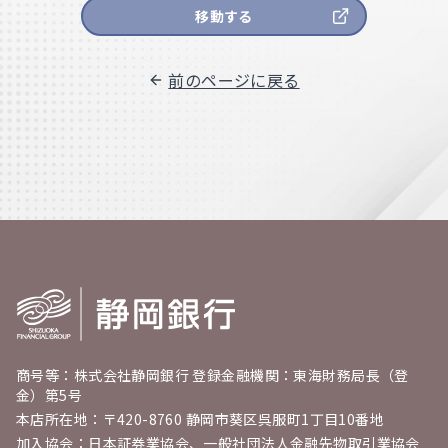
移動する
前のページに戻る
商号等：株式会社静岡銀行 登録金融機関：東海財務局長（登
金）第5号
本店所在地：〒420-8760 静岡市葵区呉服町1丁目10番地
加入協会：日本証券業協会、一般社団法人金融先物取引業協会