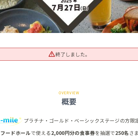
終了しました。
OVERVIEW
概要
プラチナ・ゴールド・ベーシックステージの方限
）フードホール
で使える
2,000円分の食事券
を抽選で
250名
さ