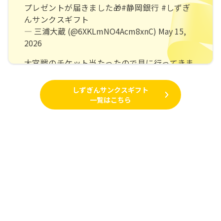
プレゼントが届きました🎁
#静岡銀行
#しずぎ
んサンクスギフト
— 三浦大蔵 (@6XKLmNO4Acm8xnC)
May 15,
2026
大宮戦のチケット当たったので見に行ってきま
した！
試合結果は残念だったけど、fishbowlのハーフ
しずぎんサンクスギフト
タイムショーも見れて楽しかった
#しずぎんサ
一覧はこちら
ンクスギフト
pic.twitter.com/7qmYiHvTGD
— なこ (@BlacsGHHHfPhz2a)
April 26, 2026
娘の誕生日の今日、静岡銀行さんから長崎戦の
チケットが届きました🎁
久しぶりに座れるエリアだから晴れますように
🙏
高校生になってバイト始める時に口座を作って
から数十年の付き合いのしずぎんさん、ありが
しずぎんアプリについて
とうございます！！
#静岡銀行
#しずぎんサン