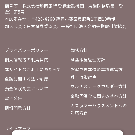
商号等：株式会社静岡銀行 登録金融機関：東海財務局長（登
pic.twitter.com/yo3vqkzHKO
金）第5号
— 🌹🌹ここり🌹🌹 (@ri_ri_ri221)
December 29,
本店所在地：〒420-8760 静岡市葵区呉服町1丁目10番地
2025
加入協会：日本証券業協会、一般社団法人金融先物取引業協会
静銀さん商品券ありがとうございます🙌
これは一年の締めくくりとして嬉しすぎる！
#
当選
#しずぎんサンクスギフト
プライバシーポリシー
勧誘方針
pic.twitter.com/7nKfouCZFW
個人情報等の利用目的
利益相反管理方針
— ゆうてぃ＊家庭版 (@yu_ty_bento)
December 28, 2025
本サイトのご利用にあたって
お客さま本位の業務運営方
針・行動計画
金融に関する法・制度
プレゼントが届きました🎁年末、苺でも買おう
マルチステークホルダー方針
かな。うれしい
#静岡銀行
#しずぎんサンクス
預金保険制度について
ギフト
pic.twitter.com/XTzjvO767s
金融円滑化に関する基本方針
電子公告
— eikoran (@eikoran3)
December 26, 2025
カスタマーハラスメントへの
情報開示方針
対応方針
静銀のキャンペーンでスーパーの商品券が当
選！ありがとうございますm(_ _)m
サイトマップ
おいしいお肉食べちゃう☆
#しずぎんサンクス