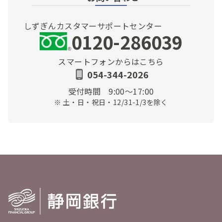
プレゼントが届きました🎁
#静岡銀行
#しずぎ
んサンクスギフト
しずぎんカスタマーサポートセンター
高いのでお米に使います。
0120-286039
ありがとうございます♪
— 夢見るロードツーリング
スマートフォンからはこちら
(@qCz2lkNOdjPH7yX)
January 13, 2026
054-344-2026
静銀ありがとうございます。いただいた商品券
受付時間
9:00～17:00
をさっそく使用しました！！まさか抽選に当た
※ 土・日・祝日・12/31-1/3を除く
るとはw
#静岡銀行
#espot
#マキヤ
#しずぎん
サンクスギフト
pic.twitter.com/KkgVpwyczM
— ニュース (@vfsP0ti2DA1275A)
December 30,
2025
プレゼントが届きました🎁
いつも利用するスーパーの商品券✨
おせちの材料買います！
ありがとうございました🙇🏻‍♀️
#ここりの当選報
告
#静岡銀行
#しずぎんサンクスギフト