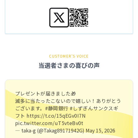
CUSTOMER'S VOICE
当選者さまの喜びの声
プレゼントが届きました🎁
滅多に当たったこないので嬉しい！ありがとう
ございます。
#静岡銀行
#しずぎんサンクスギ
フト
https://t.co/15qEGv0I7N
pic.twitter.com/uT5vteBv0t
— taka-g (@Takag89171942G)
May 15, 2026