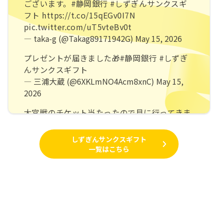
ございます。
#静岡銀行
#しずぎんサンクスギ
フト
https://t.co/15qEGv0I7N
pic.twitter.com/uT5vteBv0t
— taka-g (@Takag89171942G)
May 15, 2026
プレゼントが届きました🎁
#静岡銀行
#しずぎ
んサンクスギフト
— 三浦大蔵 (@6XKLmNO4Acm8xnC)
May 15,
2026
大宮戦のチケット当たったので見に行ってきま
した！
試合結果は残念だったけど、fishbowlのハーフ
しずぎんサンクスギフト
タイムショーも見れて楽しかった
#しずぎんサ
一覧はこちら
ンクスギフト
pic.twitter.com/7qmYiHvTGD
— なこ (@BlacsGHHHfPhz2a)
April 26, 2026
娘の誕生日の今日、静岡銀行さんから長崎戦の
チケットが届きました🎁
久しぶりに座れるエリアだから晴れますように