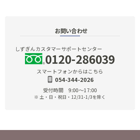
チケットが当たりました。預金金利が低い中、
このようなプレゼントが頂け満足です。
— Moto (@Moto85517757)
February 13, 2026
お問い合わせ
プレゼントが届きました🎁
#静岡銀行
#しずぎ
んサンクスギフト
しずぎんカスタマーサポートセンター
高いのでお米に使います。
0120-286039
ありがとうございます♪
— 夢見るロードツーリング
スマートフォンからはこちら
(@qCz2lkNOdjPH7yX)
January 13, 2026
054-344-2026
静銀ありがとうございます。いただいた商品券
受付時間
9:00～17:00
をさっそく使用しました！！まさか抽選に当た
※ 土・日・祝日・12/31-1/3を除く
るとはw
#静岡銀行
#espot
#マキヤ
#しずぎん
サンクスギフト
pic.twitter.com/KkgVpwyczM
— ニュース (@vfsP0ti2DA1275A)
December 30,
2025
プレゼントが届きました🎁