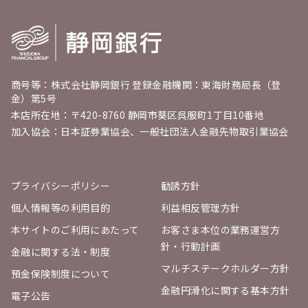
いつも利用するスーパーの商品券✨
おせちの材料買います！
ありがとうございました🙇🏻‍♀️
#ここりの当選報
告
#静岡銀行
#しずぎんサンクスギフト
商号等：株式会社静岡銀行 登録金融機関：東海財務局長（登
pic.twitter.com/yo3vqkzHKO
金）第5号
— 🌹🌹ここり🌹🌹 (@ri_ri_ri221)
December 29,
本店所在地：〒420-8760 静岡市葵区呉服町1丁目10番地
2025
加入協会：日本証券業協会、一般社団法人金融先物取引業協会
静銀さん商品券ありがとうございます🙌
これは一年の締めくくりとして嬉しすぎる！
#
当選
#しずぎんサンクスギフト
プライバシーポリシー
勧誘方針
pic.twitter.com/7nKfouCZFW
個人情報等の利用目的
利益相反管理方針
— ゆうてぃ＊家庭版 (@yu_ty_bento)
December 28, 2025
本サイトのご利用にあたって
お客さま本位の業務運営方
針・行動計画
金融に関する法・制度
プレゼントが届きました🎁年末、苺でも買おう
マルチステークホルダー方針
かな。うれしい
#静岡銀行
#しずぎんサンクス
預金保険制度について
ギフト
pic.twitter.com/XTzjvO767s
金融円滑化に関する基本方針
電子公告
— eikoran (@eikoran3)
December 26, 2025