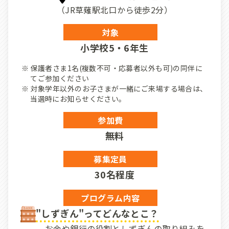
（JR草薙駅北口から徒歩2分）
対象
小学校5・6年生
保護者さま1名(複数不可・応募者以外も可)の同伴に
てご参加ください
対象学年以外のお子さまが一緒にご来場する場合は、
当選時にお知らせください。
参加費
無料
募集定員
30名程度
プログラム内容
"しずぎん"ってどんなとこ？
お金や銀行の役割としずぎんの取り組みを