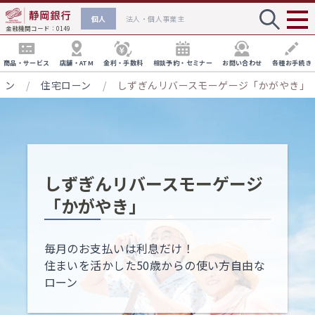
個人
法人・個人事業主
金融機関コード：0149
商品・サービス
店舗・ATM
金利・手数料
相談予約・セミナー
お問い合わせ
各種お手続き
ーン
/
住宅ローン
/
しずぎんリバースモーゲージ「かがやき」
口座開設
円貨預金
各種手数料
店舗・ATM検索
住宅ローン相談会
外貨預金
ローン
しずぎんリバースモーゲージ
ATM手数料
通常店舗の口座
しずぎんインターネット支店
お手続き方法へ
※
資産運用・相続対策に関するご相談
「かがやき」
クレジットカード
デビットカード
振込・為替手数料
しずぎん相談ラウンジ
毎月のお支払いは利息だけ！
インターネット支店口座
NISA・投資信託
確定拠出型年金
住まいを活かした50歳からの使い方自由な
お手続き方法へ
インターネット支店の手数料
外国為替に関するご相談
ローン
保険
相続
joyca一体型