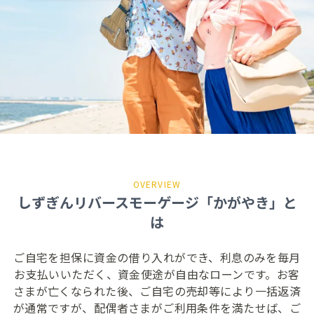
保険の見直しに関するご相談
お手続き方法へ
外国送金・外貨両替
決済・支払いサービス
円預金金利
プレミアムプログラム
しずぎんラップ
外貨預金金利
S-mile
しずぎん金融商品仲介
FACE CASH for 静岡銀
ローン金利
サービス
行
しずぎん年金教室
外国為替相場
年金
貸金庫
国債
Web口振
OVERVIEW
インターネット支店の預金金利
しずぎんリバースモーゲージ「かがやき」と
ライフプランセミナー
商品概要説明書一覧
インターネット支店のローン金利
メールオーダーサービス
は
インターネット支店の外国為替相場
各種取引規定一覧
ご自宅を担保に資金の借り入れができ、利息のみを毎月
インターネットバンキング・アプリ
お支払いいただく、資金使途が自由なローンです。
お客
さまが亡くなられた後、ご自宅の売却等により一括返済
が通常ですが、
配偶者さまがご利用条件を満たせば、ご
しずぎんダイレクト
WebWallet