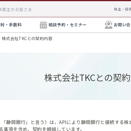
事業主
のお客さま
株主・投
金利・手数料
相談予約・セミナー
お問い合
株式会社TKCとの契約内容
円貨預金
資産運用・相続対策に
外貨預金
しずぎんインターネット支店
ATM手数料
株式会社TKCとの契
ます。土日営業の店舗もござい
資産運用・相続対策につ
インターネット支店口座
用・相続に関するご相談
お手続き方法へ
デビットカード
NISA・投資信託
保険の見直しに関す
相続
外国送金・外貨両替
どんな保険に加入した
外為相談デスク」がビデオ通話
のか、専門のスタッフ
外貨預金金利
料で承っております。
「静岡銀行」と言う）は、APIにより静岡銀行と接続する株
方法についてのわかりやすい資料をお送りいたします。
しずぎんラップ
しずぎん金融商品仲介サ
定める事項を含め、契約を締結しています。
送りいたします。