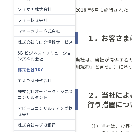
: 郵送で住所・電話番
ローン金利
ソリマチ株式会社
2018年6月に施行され
年金
貸金
インターネット支店の預金金利
インター
フリー株式会社
メールオーダーサービス
商品概要説明書一覧
各種取引規定一覧
マネーツリー株式会社
しずぎん年金教室
１．お客さま
インターネットバンキング・アプリ
年金の受け取りから定年後の働き方まで、わかり
株式会社ミロク情報サービス
SBIビジネス・ソリューショ
しずぎんダイレクト
ンズ株式会社
当社は、当社が提供する
用規約」と言う。）に基
株式会社TKC
エメラダ株式会社
株式会社オービックビジネス
２．当社によ
コンサルタント
行う措置につ
アビームコンサルティング株
式会社
株式会社みずほ銀行
（1）
当社は、お客