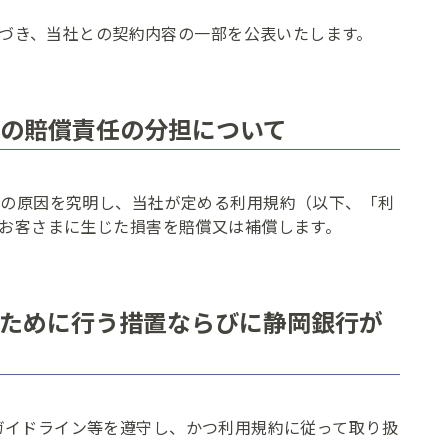
基づき、当社との契約内容の一部を公表いたします。
Web口振
相場
ー
の賠償責任の分担について
各種セミナーを開催しております。
Bank Pay
その原因を究明し、当社が定める利用規約（以下、「利
お客さまに生じた損害を賠償又は補償します。
ために行う措置ならびに静岡銀行が
ガイドライン等を遵守し、かつ利用規約に従って取り扱