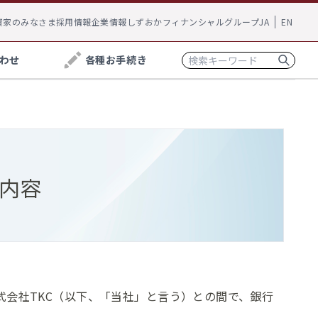
資家のみなさま
採用情報
企業情報
しずおかフィナンシャルグループ
JA
EN
わせ
各種お手続き
※
関するご相談
ローン
しずぎん相談ラウンジ
振込・為替手数料
約内容
いて一緒に考えてみませんか？お客さまの資産運
joyca一体型
を無料で承っております。
お手続き方法へ
確定拠出型年金
るご相談
決済・支払いサービス
らいいのか、今加入している保険が自分にあっている
と一緒に考えてみませんか？保険に関するご相談を無
式会社TKC（以下、「当社」と言う）との間で、銀行
ービス
FACE CASH for 静岡銀行