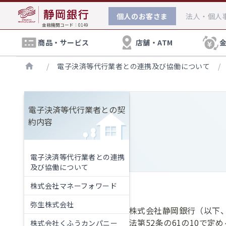
個人
のお客さま
法人・個人
金融機関コード：0149
商品・サービス
店舗・ATM
/
電子決済等代行業者との連携及び協働について
/
電子決済等代行業者との契
住宅ローン相談会
口座開設
店舗・ATM検索
約内容
各種手数料
住宅ローンに関するご相談を無料で承っており
通常店舗の口座
ます。お気軽にご来店ください。
インターネット支店の手数料
お手続き方法へ
クレジットカード
電子決済等代行業者との連携
及び協働について
外国為替に関するご相談
保険
株式会社マネーフォワード
海外とのお取引きに関する各種ご相談に、「
などのオンラインで承っております。
弥生株式会社
円預金金利
株式会社静岡銀行（以下、
: 相続に関する基本情報や対策の
プレミアムプログラム S-mile
法第52条の61の10で
株式会社くふうカンパニー
: NISAについての小冊子をお