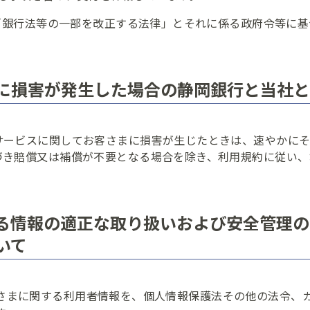
号変更のお手続きをされるお客さまはこちら
外国為替相場
た「銀行法等の一部を改正する法律」とそれに係る政府令等に
庫
国債
ネット支店のローン金利
インターネット支店の外国為替
ライフプランセミナ
に損害が発生した場合の静岡銀行と当社と
やすくご説明します。
ライフプランに関する
WebWallet
しずぎんアプリ
サービスに関してお客さまに損害が生じたときは、速やかに
づき賠償又は補償が不要となる場合を除き、利用規約に従い、
る情報の適正な取り扱いおよび安全管理の
いて
さまに関する利用者情報を、個人情報保護法その他の法令、