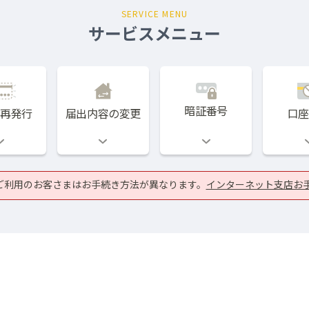
号変更のお手続きをされるお客さまはこちら
SERVICE MENU
外国為替相場
庫
サービスメニュー
国債
ネット支店のローン金利
インターネット支店の外国為替
ライフプランセミナ
やすくご説明します。
ライフプランに関する
暗証番号
、再発行
届出内容の変更
口座
WebWallet
しずぎんアプリ
ご利用のお客さまはお手続き方法が異なります。
インターネット支店お