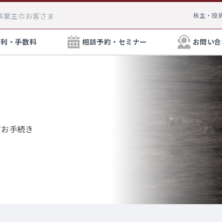
事業主
のお客さま
株主・投
金利・手数料
相談予約・セミナー
お問い合
円貨預金
資産運用・相続対策に
外貨預金
しずぎんインターネット支店
ATM手数料
どお手続き
ます。土日営業の店舗もござい
資産運用・相続対策につ
インターネット支店口座
用・相続に関するご相談
お手続き方法へ
デビットカード
NISA・投資信託
保険の見直しに関す
相続
外国送金・外貨両替
どんな保険に加入した
外為相談デスク」がビデオ通話
のか、専門のスタッフ
外貨預金金利
料で承っております。
方法についてのわかりやすい資料をお送りいたします。
しずぎんラップ
しずぎん金融商品仲介サ
送りいたします。