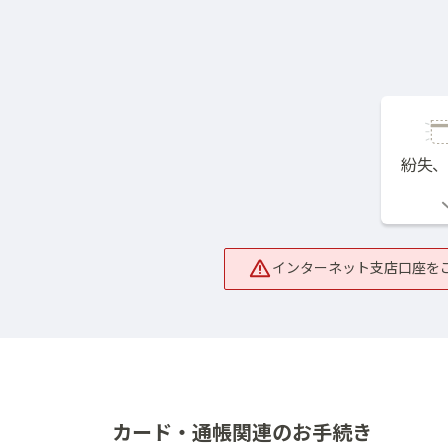
: 郵送で住所・電話番
ローン金利
年金
貸金
インターネット支店の預金金利
インター
メールオーダーサービス
商品概要説明書一覧
各種取引規定一覧
しずぎん年金教室
インターネットバンキング・アプリ
年金の受け取りから定年後の働き方まで、わかり
紛失
しずぎんダイレクト
インターネット支店口座を
カード・通帳関連のお手続き