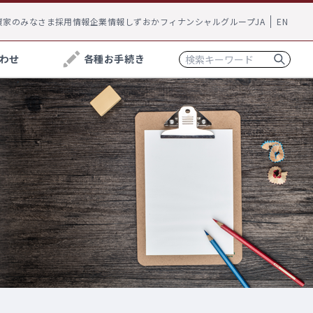
資家のみなさま
採用情報
企業情報
しずおかフィナンシャルグループ
JA
EN
わせ
各種お手続き
※
関するご相談
ローン
しずぎん相談ラウンジ
振込・為替手数料
いて一緒に考えてみませんか？お客さまの資産運
joyca一体型
を無料で承っております。
お手続き方法へ
確定拠出型年金
るご相談
決済・支払いサービス
らいいのか、今加入している保険が自分にあっている
と一緒に考えてみませんか？保険に関するご相談を無
ービス
FACE CASH for 静岡銀行