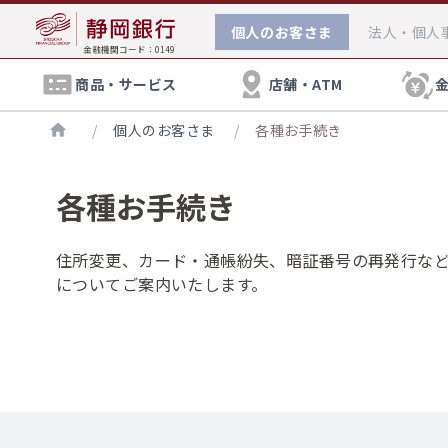
個人
のお客さま
法人・個人
金融機関コード：0149
商品・サービス
店舗・ATM
/
個人のお客さま
/
各種お手続き
各種お手続き
住宅ローン相談会
口座開設
店舗・ATM検索
各種手数料
住所変更、カード・通帳紛失、暗証番号の再発行な
住宅ローンに関するご相談を無料で承っており
通常店舗の口座
についてご案内いたします。
ます。お気軽にご来店ください。
インターネット支店の手数料
お手続き方法へ
クレジットカード
外国為替に関するご相談
保険
海外とのお取引きに関する各種ご相談に、「
などのオンラインで承っております。
円預金金利
: 相続に関する基本情報や対策の
プレミアムプログラム S-mile
: NISAについての小冊子をお