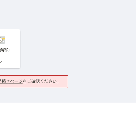
Web口振
相場
ー
各種セミナーを開催しております。
解約
Bank Pay
手続きページ
をご確認ください。