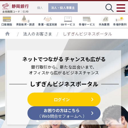
個人
法人・個人事業主
金融機関コード：0149
口座開設
資金融資・調達
事業・経営支援
EBサービス
各種サービス
外為業務
各種手数料
/
法人のお客さま
/
しずぎんビジネスポータル
資金融資・調達
事業・経営支援
EBサービス
各種サービス
海外ビジネスのサポート
しずぎんVisaビジネスデビットカー
ド
ネットでつながる チャンスも広がる
外国送金
最大25枚まで発行可能な、即時決済可能
しずぎんビジネスクイックローン
銀行取引から、新たな出会いまで、
なデビットカードサービスです。
しずぎんビジネスポータル
貿易関連・その他の取引
オフィスから広がるビジネスチャンス
しずおかGXサポート
インターネットバンキング機能に加え経営に有益な情報を
個人事業主のお客さま向けのご融資
しずぎん加盟店サービス
お客さまの温室効果ガス排出量の算定を
提供いたします。
しずぎんビジネスポータル
保証
個人事業主さまの事業をサポートする業
１つの端末で多彩なキャッシュレス決済
サポートするサービスです。
務資金融資サービスです。
方法に対応できる決済端末サービスで
WEB-PCバンキングサービス
外貨建融資（インパクトローン）
す。
地方創生に向けた取り組み
ログイン
でんさいWEBサービス
静岡銀行の地方創生に向けた取り組みに
外貨建融資（シンジケートローン）
法人のお客さま向けのご融資
外貨普通預金
お困りの方はこちら
ついての基本戦略やサービス・ソリュー
法人のお客さまの事業をサポートする業
外為WEBサービス
（ Web問合せフォームへ ）
ションなどを掲載しています。
外貨普通預金
務資金融資サービスです。
スーパー外貨定期預金（自動継続型）
Zaimon（e-Taxデータ受付サービス）