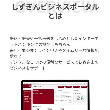
その他サービス
しずぎんビジネスポータル
一括ファクタリングシステム
とは
事業承継・株式公開・M&Aサポート
事業承継などのご相談
株式公開のご支援
振込・振替や一括伝送をはじめとしたインターネ
ットバンキングの機能はもちろん
M&A（売り：企業譲渡など）のご支援
来店不要のオンライン申込やタイムリーな情報配
M&A（買い：企業買収など）のご支援
信など
デジタルならではの便利なサービスでお客さまの
中小M&Aガイドラインの遵守について
ビジネスをサポート