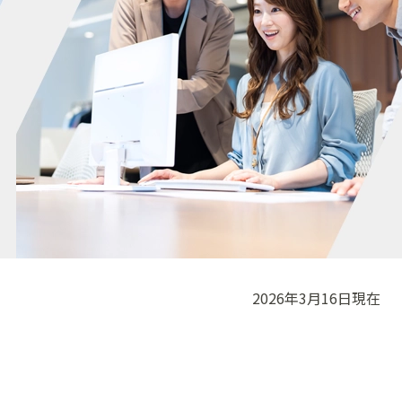
ベンチャー企業サポート
スーパー外貨定期預金（自動継続型）
しずおか未来世代サポート（寄付型定期預金）
事業資金のご相談
次世代経営者塾Shizuginship
外為WEBサービス
その他EBサービス
譲渡性預金(NCD)
しずぎんビジネスステーション
Startup Catalog
外為相談デスク
お客さまの起業・創業を支援します。
債券
PCバンキングサービス（ANSER-SPC）
しずぎんニュービジネス育成資金
海外ネットワーク
企業型確定拠出年金
オンラインデータ伝送サービス
営業・社内体制サポート
オーダーメード型融資商品サービス
共済証紙購入・交換申込(建退共・林退共・清退共)
ADPデータ伝送サービス
経営相談
シンジケートローン
各種取引規定一覧
しずおかワイドネットサービス
財務診断等（しずぎん財務診断サービス）
コミットメントライン
しずおかコンビニ収納サービス
中小企業向け各種支援策
インパクトローン
資金集中配分サービス
海外取引のご支援
私募債発行による資金調達
2026年3月16日現在
Mikatanoシリーズ
ISO・HACCP認証取得のご支援
債権流動化
Web口振受付サービス
（Web口振ライト・ペンリィ口
信託業務
公的機関の保証・制度融資について
振）
しずぎん確定拠出年金