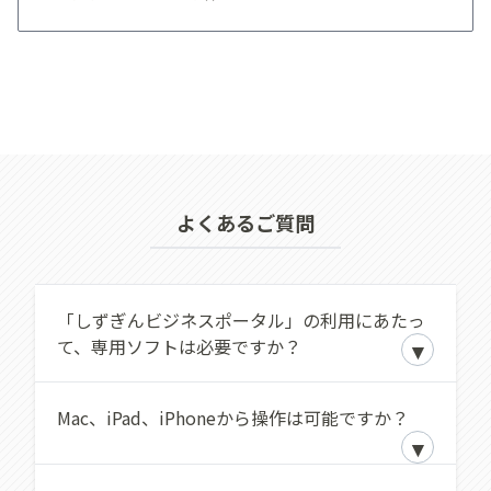
よくあるご質問
「しずぎんビジネスポータル」の利用にあたっ
て、専用ソフトは必要ですか？
専用ソフトは必要ありません。ただし「しず
Mac、iPad、iPhoneから操作は可能ですか？
ぎんWEB-PCバンキングサービス」および
「しずぎんビジネスポータル」を初めてご利
MacOSでは電子証明書方式はご利用い