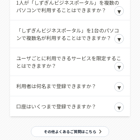
用のお客さまの場合、マスターユーザが初回
1人が「しずぎんビジネスポータル」を複数の
ただけません。
のみ、電子証明書発行アプリのダウンロード
パソコンで利用することはできますか？
また、iPad・iPhoneでは本サービスは
およびインストールが必要です。詳しくは
ご
ご利用いただけません。
利用マニュアル
をご確認ください。
詳しくは
こちら
をご確認ください。
ご利用可能です。ただし、電子証明書をご利
「しずぎんビジネスポータル」を1台のパソコ
用されるお客さまで、複数のパソコンを使用
ンで複数名が利用することはできますか？
される場合は、パソコンごとに電子証明書を
取得する必要があります（初回利用登録は1ユ
ご利用可能です。ユーザごとにID・パスワー
ユーザごとに利用できるサービスを限定するこ
ーザにつき1回のみとなります）。
ドが発行されますので、利用者ごとにログイ
とはできますか？
ンして操作することができます。なお、「し
ずぎんビジネスポータル」で電子証明書方式
可能です。マスターユーザまたは管理者ユー
利用者は何名まで登録できますか？
をご利用の場合は、ご利用になるログインID
ザが利用者ごとに権限設定を行うことができ
ごとに電子証明書を発行しますので、ログイ
ます。また、残高照会、入出金明細照会の利
ンの際は電子証明書（画面に複数表示される
マスターユーザ1名と管理者ユーザ・一般ユー
口座はいくつまで登録できますか？
用権限も設定できます。
証明書の中から該当の証明書）を選択してく
ザ99名（合計100名）までご登録いただけま
ださい。
す。
ご本人名義の口座で、最大100口座ご登録いた
その他よくあるご質問はこちら
だけます。