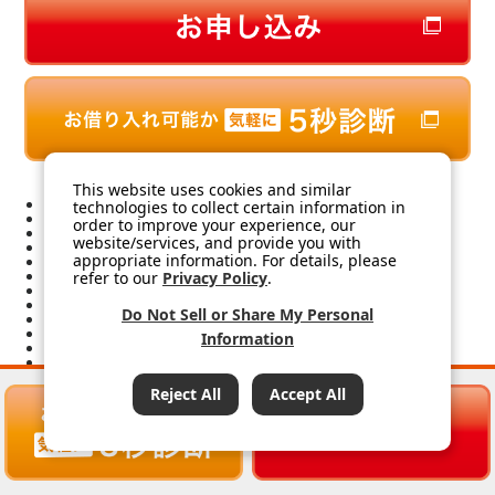
This website uses cookies and similar
プライバシーポリシー
technologies to collect certain information in
個人情報等の利用目的
order to improve your experience, our
勧誘方針
website/services, and provide you with
静岡銀行 利益相反管理方針
appropriate information. For details, please
お客さま本位の業務運営方針・行動計画
金融円滑化に関する基本方針
refer to our
Privacy Policy
.
情報開示方針
預金保険制度について
Do Not Sell or Share My Personal
金融に関する法・制度
電子公告
Information
静岡県 情報リンク
日本証券業協会
本サイトのご利用にあたって
電子決済等代行業者との連携及び協働について
Reject All
Accept All
PC版 トップページへ
商号等：株式会社静岡銀行
登録金融機関：東海財務局長（登金）第5号
本店所在地：〒420-8760 静岡市葵区呉服町1丁目10番地
加入協会：日本証券業協会、一般社団法人金融先物取引業協会